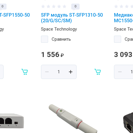
0
0
T-SFP1550-50
SFP модуль ST-SFP1310-50
Медиако
(20/G/SC/SM)
MC1550-
gy
Space Technology
Space Te
Сравнить
Сра
1 556
3 093
₽