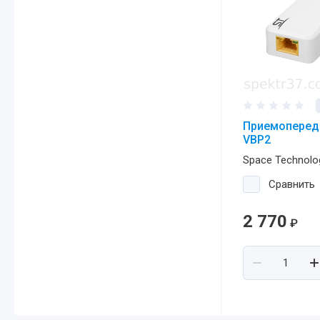
Приемопереда
VBP2
Space Technolo
Сравнить
2 770
₽