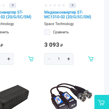
0
0
нвертер ST-
Медиаконвертер ST-
02 (20/G/SC/SM)
MC1310-02 (20/G/SC/SM)
chnology
Space Technology
внить
Сравнить
3 093
₽
₽