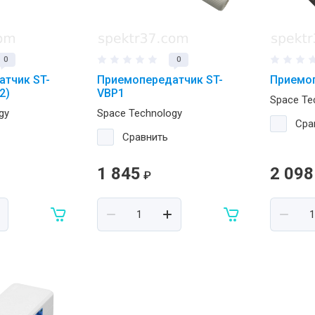
0
0
тчик ST-
Приемопередатчик ST-
Приемоп
2)
VBP1
Space Te
gy
Space Technology
Сра
Сравнить
1 845
2 098
₽