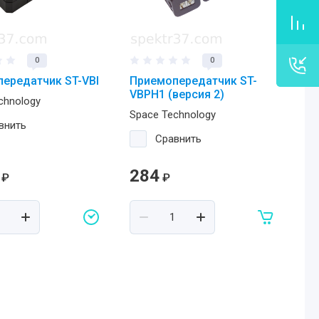
0
0
ередатчик ST-VBI
Приемопередатчик ST-
VBPH1 (версия 2)
chnology
Space Technology
внить
Сравнить
284
₽
₽