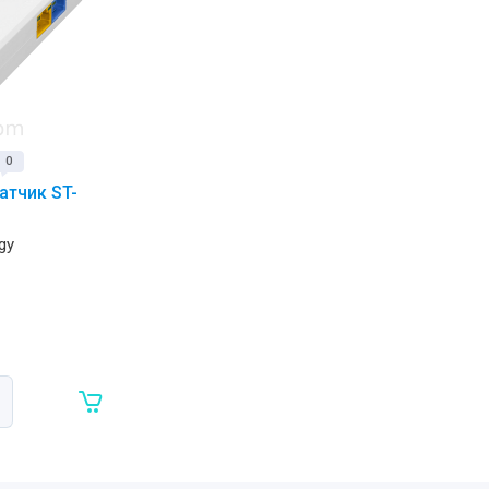
0
тчик ST-
gy