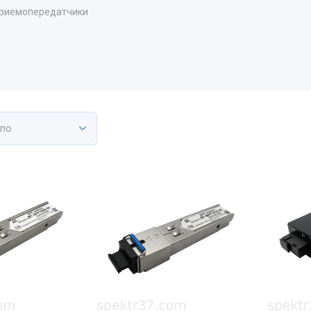
риемопередатчики
 по