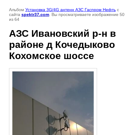
Альбом
Установка 3G/4G антенн АЗС Гаспром Нефть
с
сайта
spektr37.com
. Вы просматриваете изображение 50
из 64
АЗС Ивановский р-н в
районе д Кочедыково
Кохомское шоссе