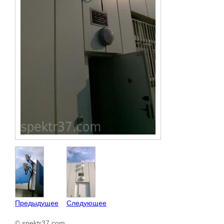
Предыдущее
Следующее
© spektr37.com