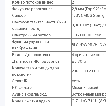
Кол-во потоков видео
2
Фокусное расстояние
2,8 мм (Гор.92°/Ве
Сенсор
1/3", CMOS Starlig
Светочувствительность (мин.
0,001 Lux (цвет) / 
освещенность)
Электронный затвор
1-1/100000 сек
Функции улучшения
BLC /DWDR /HLC /
изображения
Видео.Дополнительно
4 приватные зоны
Дальность ИК подсветки
до 30 м
Количество и тип диодов
2 IR LED+2 LED
подсветки
Smart IR
есть
ИК-фильтр
Механический
Аудио вход/выход
Встроенный микр
Кодек сжатия аудио
G.711/G.711U (8K