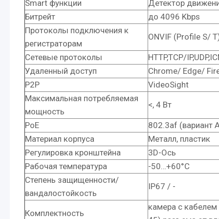
Smart функции
Детектор движени
Битрейт
до 4096 Kbps
Протоколы подключения к
ONVIF (Profile S/ T
регистраторам
Сетевые протоколы
HTTP,TCP/IP,UDP,IC
Удаленный доступ
Chrome/ Edge/ Fir
P2P
VideoSight
Максимальная потребляемая
<, 4 Вт
мощность
PoE
802.3af (вариант 
Материал корпуса
Металл, пластик
Регулировка кронштейна
3D-Ось
Рабочая температура
-50…+60°С
Степень защищенности/
IP67 / -
вандалостойкость
камера с кабелем
Комплектность