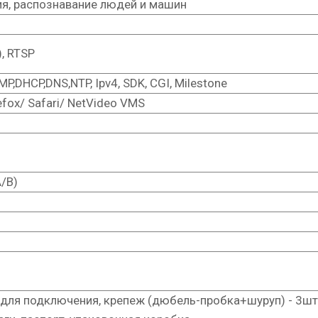
я, распознавание людей и машин
), RTSP
MP,DHCP,DNS,NTP, Ipv4, SDK, CGI, Milestone
efox/ Safari/ NetVideo VMS
А/В)
 для подключения, крепеж (дюбель-пробка+шуруп) - 3шт,