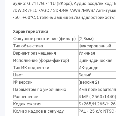
аудио: G.711/G.711U (8Kbps), Аудио вход/выход: В
/DWDR /HLC /AGC / 3D-DNR /AWB /MWB/ Антитуман, Sma
-50…+60°С, Степень защищен./вандалостойкость: I
Характеристики
Фокусное расстояние (фильтр)
(2,8мм)
Тип объектива
Фиксированный
Вариант размещения
Уличная
Исполнение (форм-фактор)
Цилиндрическая
Тип ИК подсветки
ИК-диоды
Цвет
Белый
№ версии
(версия 2)
Параметры по умолчанию
Имя пользователя:
Разрешение
4 MP ( 2560x1440
Кодек сжатия
S+265/H.265/H.26
Кол-во кадров в секунду
PAL - 25 к/с NTSC 