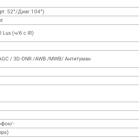
рт. 52°/Диаг.104°)
ht
0 Lux (ч/б c IR)
AGC / 3D-DNR /AWB /MWB/ Антитуман
офон/-
bps)