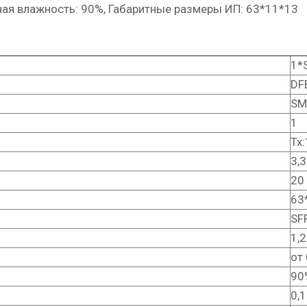
очая влажность: 90%, Габаритные размеры ИП: 63*11*13
1*
DF
SМ
1
Tx
3,3
20
63
SF
1,2
от
90
0,