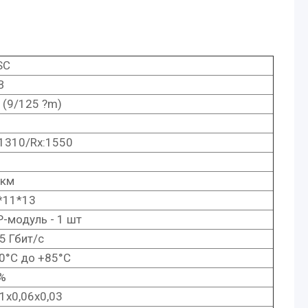
SC
B
 (9/125 ?m)
:1310/Rx:1550
 км
*11*13
P-модуль - 1 шт
5 Гбит/с
 0°C до +85°C
%
11x0,06x0,03