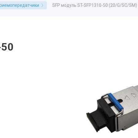
SFP модуль ST-SFP1310-50 (20/G/SC/SM)
риемопередатчики
-50